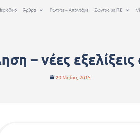
εριοδικό
Άρθρα
Ρωτάτε – Απαντάμε
Ζώντας με ΠΣ
V
ση – νέες εξελίξεις
20 Μαΐου, 2015