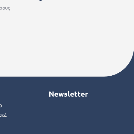
ερους
Newsletter
0
στά