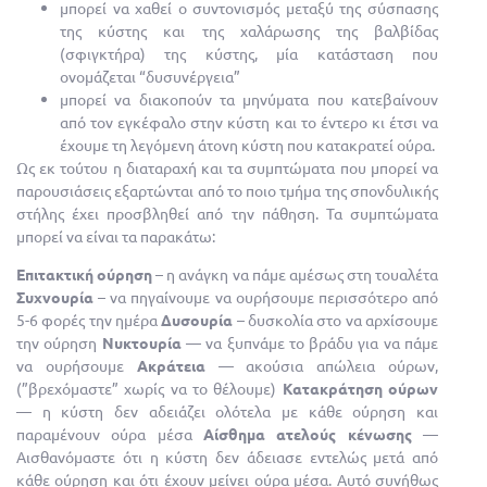
μπορεί να χαθεί ο συντονισμός μεταξύ της σύσπασης
της κύστης και της χαλάρωσης της βαλβίδας
(σφιγκτήρα) της κύστης, μία κατάσταση που
ονομάζεται “δυσυνέργεια”
μπορεί να διακοπούν τα μηνύματα που κατεβαίνουν
από τον εγκέφαλο στην κύστη και το έντερο κι έτσι να
έχουμε τη λεγόμενη άτονη κύστη που κατακρατεί ούρα.
Ως εκ τούτου η διαταραχή και τα συμπτώματα που μπορεί να
παρουσιάσεις εξαρτώνται από το ποιο τμήμα της σπονδυλικής
στήλης έχει προσβληθεί από την πάθηση. Τα συμπτώματα
μπορεί να είναι τα παρακάτω:
Επιτακτική ούρηση
– η ανάγκη να πάμε αμέσως στη τουαλέτα
Συχνουρία
– να πηγαίνουμε να ουρήσουμε περισσότερο από
5-6 φορές την ημέρα
Δυσουρία
– δυσκολία στο να αρχίσουμε
την ούρηση
Νυκτουρία
— να ξυπνάμε το βράδυ για να πάμε
να ουρήσουμε
Ακράτεια
— ακούσια απώλεια ούρων,
(”βρεχόμαστε” χωρίς να το θέλουμε)
Κατακράτηση ούρων
— η κύστη δεν αδειάζει ολότελα με κάθε ούρηση και
παραμένουν ούρα μέσα
Αίσθημα ατελούς κένωσης
—
Αισθανόμαστε ότι η κύστη δεν άδειασε εντελώς μετά από
κάθε ούρηση και ότι έχουν μείνει ούρα μέσα. Αυτό συνήθως