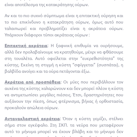
είναι αποτέλεσμα της κατακράτησης ούρων.
Αν και το πιο συχνό σύμπτωμα είναι η επιτακτική ούρηση και
το πιο επικίνδυνο η κατακράτηση ούρων, όμως αυτό που
ταλαιπωρεί και προβληματίζει είναι η ακράτεια ούρων.
Υπάρχουν διάφοροι τύποι ακράτειας ούρων :
Επιτακτική ακράτεια
: Η ξαφνική επιθυμία να ουρήσουμε,
αλλά δεν προλαβαίνουμε να κρατηθούμε, μέχρι να φθάσουμε
στη τουαλέτα. Αυτό οφείλεται στην “ευερεθιστότητα” της
κύστης. Εκείνη τη στιγμή η κύστη “σφίγγεται” (συσπάται), η
βαλβίδα ανοίγει και τα ούρα πετάγονται έξω.
Ακράτεια από προσπάθεια
: Οι μύες που περιβάλλουν τον
αυχένα της κύστης χαλαρώνουν και δεν μπορεί πλέον η κύστη
να αντιμετωπίσει μεγάλες πιέσεις. Έτσι, δραστηριότητες που
αυξάνουν την πίεση, όπως φτέρνισμα, βήχας ή ορθοστασία,
προκαλούν απώλεια ούρων.
Αντανακλαστική ακράτεια
: Όταν η κύστη γεμίζει, στέλνει
σήμα στον εγκέφαλο. Στη ΣΚΠ. τα νεύρα που μεταφέρουν
αυτό το μήνυμα μπορεί να έχουν βλάβη και το μήνυμα δεν