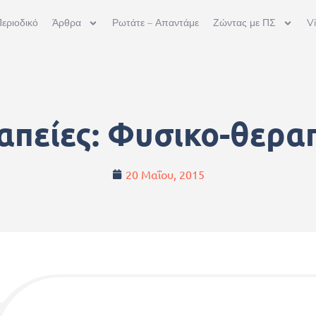
εριοδικό
Άρθρα
Ρωτάτε – Απαντάμε
Ζώντας με ΠΣ
V
απείες: Φυσικο-θεραπ
20 Μαΐου, 2015