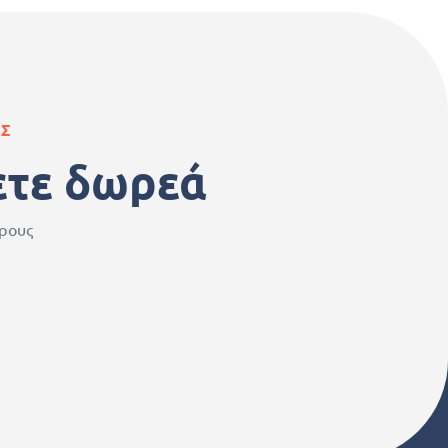
ΑΣ
ετε δωρεά
ερους