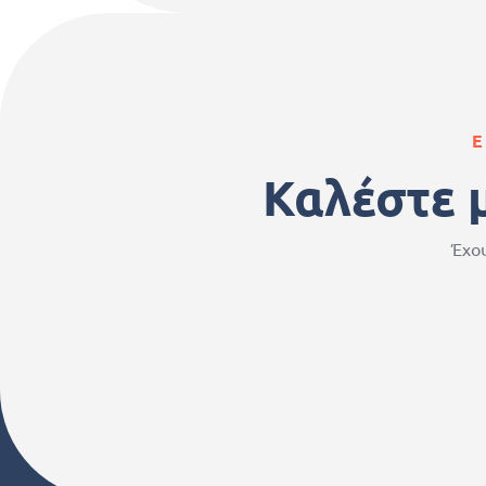
Ε
Καλέστε 
Έχου