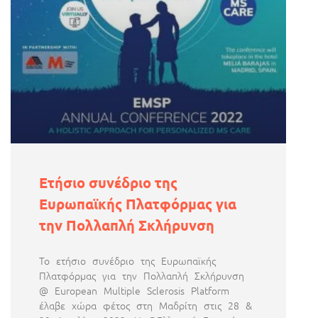
Ετήσιο συνέδριο της
Ευρωπαϊκής Πλατφόρμας για
την Πολλαπλή Σκλήρυνση
Το ετήσιο συνέδριο της Ευρωπαϊκής
Πλατφόρμας για την Πολλαπλή Σκλήρυνση
@ European Multiple Sclerosis Platform
έλαβε χώρα φέτος στη Μαδρίτη στις 28 &