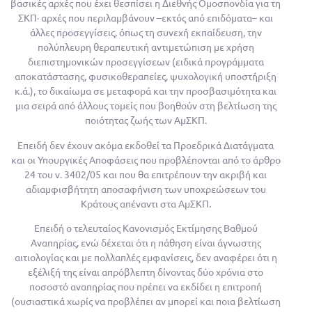
βασικές αρχές που έχει θεσπίσει η Διεθνής Ομοσπονδία για τη
ΣΚΠ· αρχές που περιλαμβάνουν –εκτός από επιδόματα– και
άλλες προσεγγίσεις, όπως τη συνεχή εκπαίδευση, την
πολύπλευρη θεραπευτική αντιμετώπιση με χρήση
διεπιστημονικών προσεγγίσεων (ειδικά προγράμματα
αποκατάστασης, φυσικοθεραπείες, ψυχολογική υποστήριξη
κ.ά.), το δικαίωμα σε μεταφορά και την προσβασιμότητα και
μια σειρά από άλλους τομείς που βοηθούν στη βελτίωση της
ποιότητας ζωής των ΑμΣΚΠ.
Επειδή δεν έχουν ακόμα εκδοθεί τα Προεδρικά Διατάγματα
και οι Υπουργικές Αποφάσεις που προβλέπονται από το άρθρο
24 του ν. 3402/05 και που θα επιτρέπουν την ακριβή και
αδιαμφισβήτητη αποσαφήνιση των υποχρεώσεων του
Κράτους απέναντι στα ΑμΣΚΠ.
Επειδή ο τελευταίος Κανονισμός Εκτίμησης Βαθμού
Αναπηρίας, ενώ δέχεται ότι η πάθηση είναι άγνωστης
αιτιολογίας και με πολλαπλές εμφανίσεις, δεν αναφέρει ότι η
εξέλιξή της είναι απρόβλεπτη δίνοντας δύο χρόνια στο
ποσοστό αναπηρίας που πρέπει να εκδίδει η επιτροπή
(ουσιαστικά χωρίς να προβλέπει αν μπορεί και ποια βελτίωση