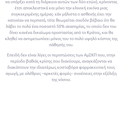
να υπάρξει κατά τη διάρκεια αυτών των δύο ετών), κρίνοντας
έτσι αποκλειστικά και μόνο την κλινική εικόνα μιας
συγκεκριμένης ημέρας· εάν μάλιστα ο ασθενής έχει την
«ατυχία» να περπατά, τότε θεωρείται σχεδόν βέβαιο ότι θα
λάβει το πολύ ένα ποσοστό 50% αναπηρίας, το οποίο δεν του
δίνει κανένα δικαίωμα προστασίας από το Κράτος, και θα
κληθεί να αντιμετωπίσει μόνος του το πολύ υψηλό κόστος της
πάθησής του.
Επειδή δεν είναι λίγες οι περιπτώσεις των ΑμΣΚΠ που, στην
περίοδο βαθιάς κρίσης που διανύουμε, αναγκάζονται να
διακόπτουν την ιδιαιτέρως κοστοβόρα φαρμακευτική τους
αγωγή, με ολέθριες –αρκετές φορές– συνέπειες στην εξέλιξη
της νόσου.