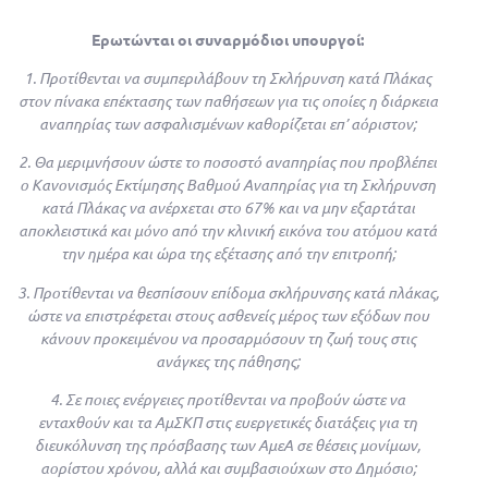
Ερωτώνται οι συναρμόδιοι υπουργοί:
1. Προτίθενται να συμπεριλάβουν τη Σκλήρυνση κατά Πλάκας
στον πίνακα επέκτασης των παθήσεων για τις οποίες η διάρκεια
αναπηρίας των ασφαλισμένων καθορίζεται επ’ αόριστον;
2. Θα μεριμνήσουν ώστε το ποσοστό αναπηρίας που προβλέπει
ο Κανονισμός Εκτίμησης Βαθμού Αναπηρίας για τη Σκλήρυνση
κατά Πλάκας να ανέρχεται στο 67% και να μην εξαρτάται
αποκλειστικά και μόνο από την κλινική εικόνα του ατόμου κατά
την ημέρα και ώρα της εξέτασης από την επιτροπή;
3. Προτίθενται να θεσπίσουν επίδομα σκλήρυνσης κατά πλάκας,
ώστε να επιστρέφεται στους ασθενείς μέρος των εξόδων που
κάνουν προκειμένου να προσαρμόσουν τη ζωή τους στις
ανάγκες της πάθησης;
4. Σε ποιες ενέργειες προτίθενται να προβούν ώστε να
ενταχθούν και τα ΑμΣΚΠ στις ευεργετικές διατάξεις για τη
διευκόλυνση της πρόσβασης των ΑμεΑ σε θέσεις μονίμων,
αορίστου χρόνου, αλλά και συμβασιούχων στο Δημόσιο;