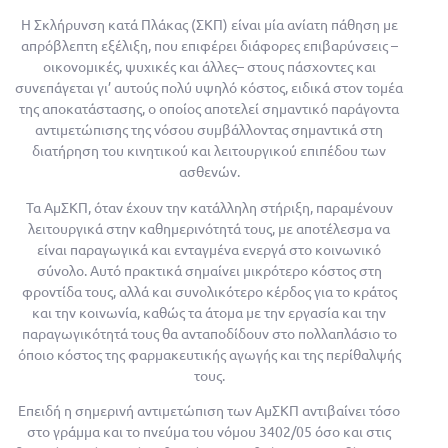
Η Σκλήρυνση κατά Πλάκας (ΣΚΠ) είναι μία ανίατη πάθηση με
απρόβλεπτη εξέλιξη, που επιφέρει διάφορες επιβαρύνσεις –
οικονομικές, ψυχικές και άλλες– στους πάσχοντες και
συνεπάγεται γι’ αυτούς πολύ υψηλό κόστος, ειδικά στον τομέα
της αποκατάστασης, ο οποίος αποτελεί σημαντικό παράγοντα
αντιμετώπισης της νόσου συμβάλλοντας σημαντικά στη
διατήρηση του κινητικού και λειτουργικού επιπέδου των
ασθενών.
Τα ΑμΣΚΠ, όταν έχουν την κατάλληλη στήριξη, παραμένουν
λειτουργικά στην καθημερινότητά τους, με αποτέλεσμα να
είναι παραγωγικά και ενταγμένα ενεργά στο κοινωνικό
σύνολο. Αυτό πρακτικά σημαίνει μικρότερο κόστος στη
φροντίδα τους, αλλά και συνολικότερο κέρδος για το κράτος
και την κοινωνία, καθώς τα άτομα με την εργασία και την
παραγωγικότητά τους θα ανταποδίδουν στο πολλαπλάσιο το
όποιο κόστος της φαρμακευτικής αγωγής και της περίθαλψής
τους.
Επειδή η σημερινή αντιμετώπιση των ΑμΣΚΠ αντιβαίνει τόσο
στο γράμμα και το πνεύμα του νόμου 3402/05 όσο και στις