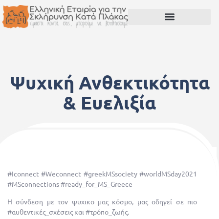
Ψυχική Ανθεκτικότητα
& Ευελιξία
21 Μαΐου, 2021
#Iconnect #Weconnect #greekMSsociety #worldMSday2021
#MSconnections #ready_for_MS_Greece
Η σύνδεση με τον ψυχικο μας κόσμο, μας οδηγεί σε πιο
#αυθεντικές_σχέσεις και #τρόπο_ζωής.