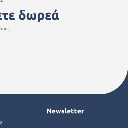
ετε δωρεά
ερους
Newsletter
0