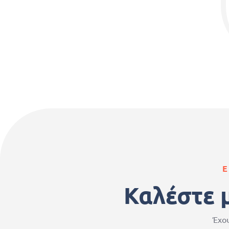
Ε
Καλέστε 
Έχου