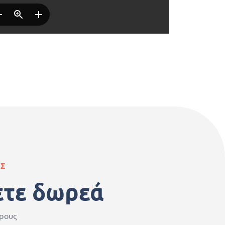
ΑΣ
ετε δωρεά
ερους