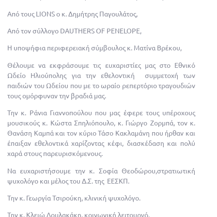
Από τους
LIONS
ο κ. Δημήτρης Παγουλάτος,
Από τον σύλλογο
DAUTHERS OF PENELOPE,
Η υποψήφια περιφερειακή σύμβουλος κ. Ματίνα Βρέκου,
Θέλουμε να εκφράσουμε τις ευχαριστίες μας στο Εθνικό
Ωδείο Ηλιούπολης για την εθελοντική συμμετοχή των
παιδιών του Ωδείου που με το ωραίο ρεπερτόριο τραγουδιών
τους ομόρφυναν την βραδιά μας.
Την κ. Ράνια Γιαννοπούλου που μας έφερε τους υπέροχους
μουσικούς κ. Κώστα Σπηλιόπουλο, κ. Γιώργο Ζορμπά, τον κ.
Θανάση Καμπά και τον κύριο Τάσο Κακλαμάνη που ήρθαν και
έπαιξαν εθελοντικά χαρίζοντας κέφι, διασκέδαση και πολύ
χαρά στους παρευρισκόμενους.
Να ευχαριστήσουμε την κ. Σοφία Θεοδώρου,στρατιωτική
ψυχολόγο και μέλος του Δ.Σ. της ΕΕΣΚΠ.
Την κ. Γεωργία Τσιρούκη, κλινική ψυχολόγο.
Την κ. Κλειώ Λουλακάκη, κοινωνική λειτουργό.