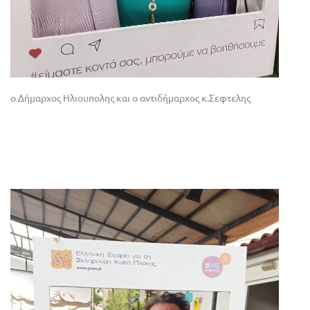
ο Δήμαρχος Ηλιουπολης και ο αντιδήμαρχος κ.Σεφτελης