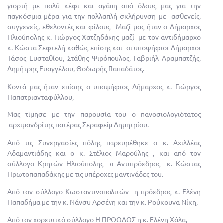
γιορτή με πολύ κέφι και αγάπη από όλους μας για την
παγκόσμια μέρα για την πολλαπλή σκλήρυνση με ασθενείς,
συγγενείς, εθελοντές και φίλους. Μαζί μας ήταν ο Δήμαρχος
Ηλιούπολης κ. Γιώργος Χατζηδάκης μαζί με τον αντιδήμαρχο
κ. Κώστα Σεφτελή καθώς επίσης και οι υποψήφιοι Δήμαρχοι
Τάσος Ευσταθίου, Στάθης Ψιρόπουλος, Γαβριήλ Αραμπατζής,
Δημήτρης Ευαγγέλου, Θοδωρής Παπαδάτος.
Κοντά μας ήταν επίσης ο υποψήφιος Δήμαρχος κ. Γιώργος
Παπατριανταφύλλου,
Μας τίμησε με την παρουσία του ο πανοσιολογιότατος
αρχιμανδρίτης πατέρας Σεραφείμ Δημητρίου.
Από τις Συνεργασίες πόλης παρευρέθηκε ο κ. Αχιλλέας
Αδαμαντιάδης και ο κ. Στέλιος Μαρούλης , και από τον
σύλλογο Κρητών Ηλιούπολης ο Αντιπρόεδρος κ. Κώστας
Πρωτοπαπαδάκης με τις υπέροχες μαντινάδες του.
Από τον σύλλογο Κωσταντινοπολιτών η πρόεδρος κ. Ελένη
Παπαδήμα με την κ. Νάνσυ Αρσένη και την κ. Ρούκουνα Νίκη,
Από τον χορευτικό σύλλογο Η ΠΡΟΟΔΟΣ η κ. Ελένη Χάλα,