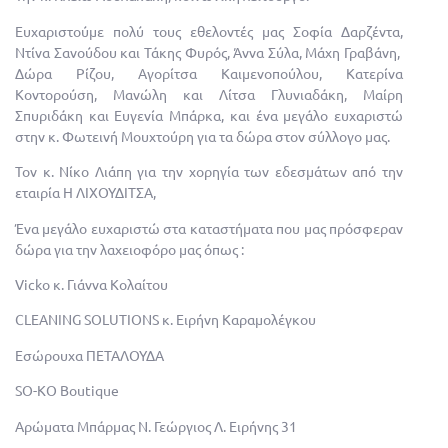
Ευχαριστούμε πολύ τους εθελοντές μας Σοφία Δαρζέντα,
Ντίνα Σανούδου και Τάκης Φυρός, Άννα Σύλα, Μάχη Γραβάνη,
Δώρα Ρίζου, Αγορίτσα Καιμενοπούλου, Κατερίνα
Κοντορούση, Μανώλη και Λίτσα Γλυνιαδάκη, Μαίρη
Σπυριδάκη και Ευγενία Μπάρκα, και ένα μεγάλο ευχαριστώ
στην κ. Φωτεινή Μουχτούρη για τα δώρα στον σύλλογο μας.
Τον κ. Νίκο Λιάπη για την χορηγία των εδεσμάτων από την
εταιρία Η ΛΙΧΟΥΔΙΤΣΑ,
Ένα μεγάλο ευχαριστώ στα καταστήματα που μας πρόσφεραν
δώρα για την λαχειοφόρο μας όπως :
Vicko κ
.
Γιάννα Κολαίτου
CLEANING SOLUTIONS
κ
.
Ειρήνη Καραμολέγκου
Εσώρουχα ΠΕΤΑΛΟΥΔΑ
SO-KO Boutique
Αρώματα Μπάρμας Ν. Γεώργιος Λ. Ειρήνης 31