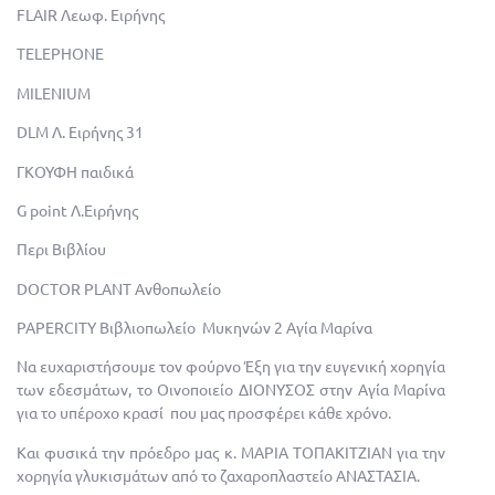
FLAIR
Λεωφ. Ειρήνης
TELEPHONE
MILENIUM
DLM
Λ. Ειρήνης 31
ΓΚΟΥΦΗ παιδικά
G point
Λ.Ειρήνης
Περι Βιβλίου
DOCTOR PLANT
Ανθοπωλείο
PAPERCITY
Βιβλιοπωλείο Μυκηνών 2 Αγία Μαρίνα
Να ευχαριστήσουμε τον φούρνο Έξη για την ευγενική χορηγία
των εδεσμάτων, το Οινοποιείο ΔΙΟΝΥΣΟΣ στην Αγία Μαρίνα
για το υπέροχο κρασί που μας προσφέρει κάθε χρόνο.
Και φυσικά την πρόεδρο μας κ. ΜΑΡΙΑ ΤΟΠΑΚΙΤΖΙΑΝ για την
χορηγία γλυκισμάτων από το ζαχαροπλαστείο ΑΝΑΣΤΑΣΙΑ.