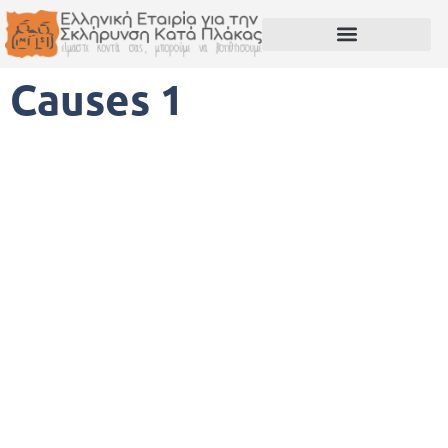
Causes 1
A help to those who need it
Each donation is an
essential help which
improves everyone's life
Lorem ipsum dolor sit amet, consectetur adipiscing
elit. Nullam nec lobortis diam. Pellentesque nec