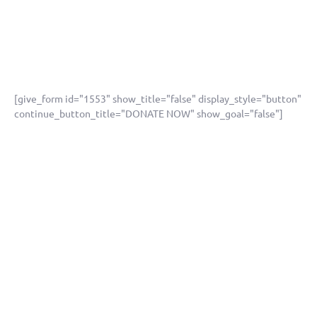
enim ipsum. Fusce ex nisi, efficitur vel odio eu,
egestas mattis .
[give_form id="1553" show_title="false" display_style="button"
continue_button_title="DONATE NOW" show_goal="false"]