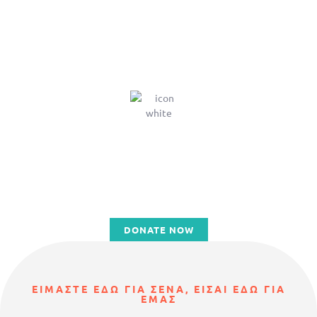
Write us for more information on donations
Lorem ipsum dolor sit amet, tempus iaculis duis
pretium​ Lorem ipsum dolor sit amet, tempus
iaculis duis pretium​
DONATE NOW
ΕΙΜΑΣΤΕ ΕΔΩ ΓΙΑ ΣΕΝΑ, ΕΙΣΑΙ ΕΔΩ ΓΙΑ
ΕΜΑΣ