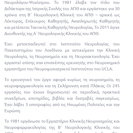
Νευρολόγου-Ψυχίατρου. Το 1981 έλαβε τον τίτλο του
Διδάκτορα της Ιατρικής Σχολής του ΑΠΘ και εργάστηκε για 30
χρόνια στη Β΄ Νευρολογική Κλινική του ΑΠΘ – αρχικά ως
Λέκτορας, Επίκουρος Καθηγητής, Αναπληρωτής Καθηγητής
και μετέπειτα Τακτικός Καθηγητής Νευρολογίας. Το 2011 έγινε
Διευθυντής της Α΄ Νευρολογικής Κλινικής του ΑΠΘ.
Έχει μετεκπαιδευτεί στο Ινστιτούτο Νευρολογίας του
Πανεπιστημίου του Λονδίνου με αντικείμενο την Κλινική
Νευρολογία, τη Νευροχημεία και τη Νευροακτινολογία. Έχει
εργαστεί επίσης σαν επισκέπτης ερευνητής στο Νευροχημικό
εργαστήριο του Νευροψυχιατρικού Ινστιτούτου του UCLA.
Το ερευνητικό του έργο αφορά κυρίως τη νευροχημεία, τη
νευροφαρμακολογία και τη Σκλήρυνση κατά Πλάκας. Οι 245
εργασίες του έχουν δημοσιευτεί σε περιοδικά, πρακτικά
συνεδρίων, επετηρίδες, βιβλία και διατριβές παγκοσμίως.
Έχει λάβει 3 υποτροφίες από τις Ηνωμένες Πολιτείες και την
Ευρώπη.
Το 1981 οργάνωσε το Εργαστήριο Κλινικής Νευροχημείας και
Νευροφαρμακολογίας της Β΄ Νευρολογικής Κλινικής του