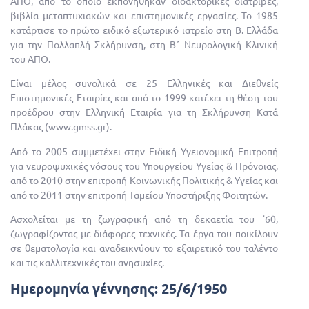
ΑΠΘ, από το οποίο εκπονήθηκαν διδακτορικές διατριβές,
βιβλία μεταπτυχιακών και επιστημονικές εργασίες. Το 1985
κατάρτισε το πρώτο ειδικό εξωτερικό ιατρείο στη Β. Ελλάδα
για την Πολλαπλή Σκλήρυνση, στη Β΄ Νευρολογική Κλινική
του ΑΠΘ.
Είναι μέλος συνολικά σε 25 Ελληνικές και Διεθνείς
Επιστημονικές Εταιρίες και από το 1999 κατέχει τη θέση του
προέδρου στην Ελληνική Εταιρία για τη Σκλήρυνση Κατά
Πλάκας (www.gmss.gr).
Από το 2005 συμμετέχει στην Ειδική Υγειονομική Επιτροπή
για νευροψυχικές νόσους του Υπουργείου Υγείας & Πρόνοιας,
από το 2010 στην επιτροπή Κοινωνικής Πολιτικής & Υγείας και
από το 2011 στην επιτροπή Ταμείου Υποστήριξης Φοιτητών.
Ασχολείται με τη ζωγραφική από τη δεκαετία του ΄60,
ζωγραφίζοντας με διάφορες τεχνικές. Τα έργα του ποικίλουν
σε θεματολογία και αναδεικνύουν το εξαιρετικό του ταλέντο
και τις καλλιτεχνικές του ανησυχίες.
Ημερομηνία γέννησης:
25/6/1950