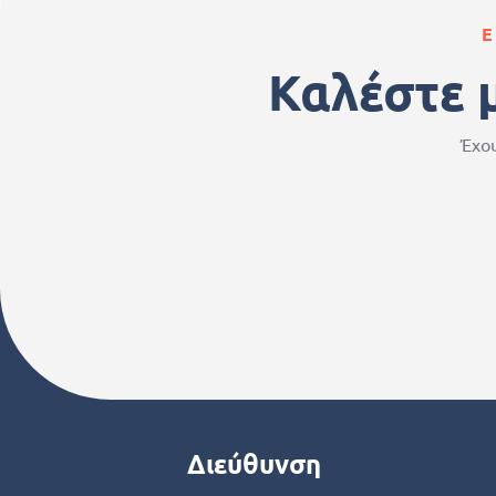
Ε
Καλέστε 
Έχου
Διεύθυνση