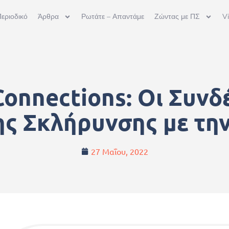
εριοδικό
Άρθρα
Ρωτάτε – Απαντάμε
Ζώντας με ΠΣ
V
onnections: Οι Συνδ
ς Σκλήρυνσης με τη
27 Μαΐου, 2022