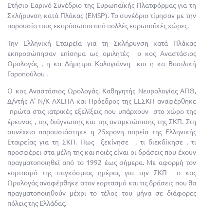
Ετήσιο Εαρινό Συνέδριο της Ευρωπαϊκής Πλατφόρμας για τη
Σκλήρυνση κατά Πλάκας (
EMSP
). Το συνέδριο τίμησαν με την
παρουσία τους εκπρόσωποι από πολλές ευρωπαϊκές χώρες.
Την Ελληνική Εταιρεία για τη Σκλήρυνση κατά Πλάκας
εκπροσώπησαν επίσημα ως ομιλητές ο κος Αναστάσιος
Ωρολογάς , η κα Δήμητρα Καλογιάννη και η κα Βασιλική
Γαροπούλου .
Ο κος
Αναστάσιος Ωρολογάς, Καθηγητής Νευρολογίας ΑΠΘ,
Δ/ντής Α’ Ν/Κ ΑΧΕΠΑ και Πρόεδρος της ΕΕΣΚΠ
αναφέρθηκε
πρώτα στις ιατρικές εξελίξεις που υπάρχουν στο χώρο της
έρευνας , της διάγνωσης και της αντιμετώπισης της ΣΚΠ. Στη
συνέχεια παρουσιάστηκε η 25χρονη πορεία της Ελληνικής
Εταιρείας για τη ΣΚΠ. Πως ξεκίνησε , τι διεκδίκησε , τι
προσφέρει στα μέλη της και ποιές είναι οι δράσεις που έχουν
πραγματοποιηθεί από το 1992 έως σήμερα. Με αφορμή τον
εορτασμό της παγκόσμιας ημέρας για την ΣΚΠ ο κος
Ωρολογάς αναφέρθηκε στον εορτασμό και τις δράσεις που θα
πραγματοποιηθούν μέχρι το τέλος του μήνα σε διάφορες
πόλεις της Ελλάδας.