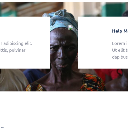
Help M
 adipiscing elit.
Lorem i
ttis, pulvinar
Ut elit 
dapibus