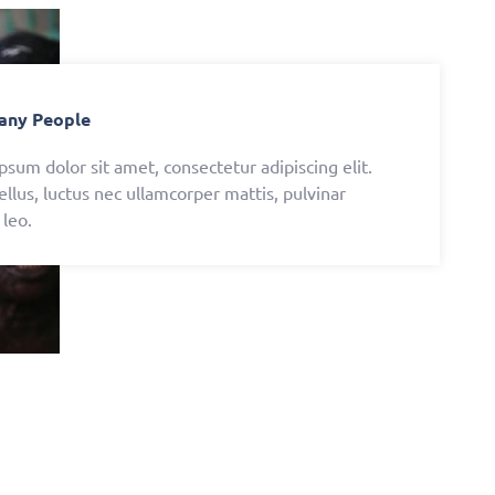
any People
psum dolor sit amet, consectetur adipiscing elit.
tellus, luctus nec ullamcorper mattis, pulvinar
 leo.