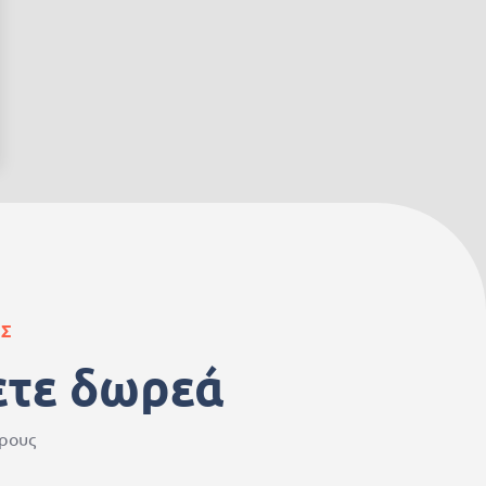
ΑΣ
ετε δωρεά
ερους