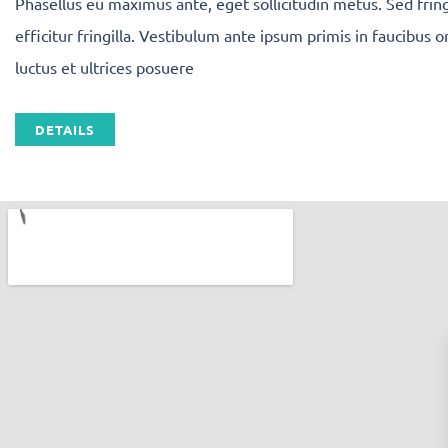
Phasellus eu maximus ante, eget sollicitudin metus. Sed fring
efficitur fringilla. Vestibulum ante ipsum primis in faucibus or
luctus et ultrices posuere
DETAILS