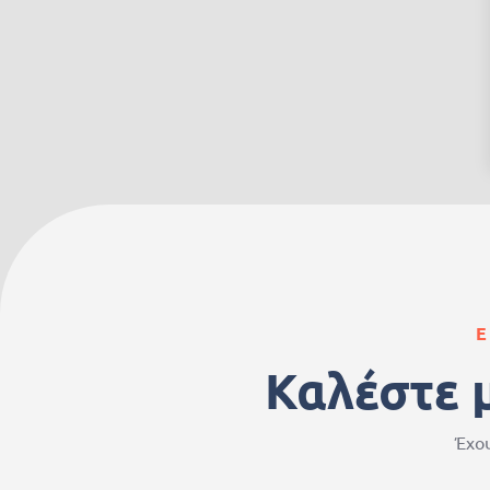
Ε
Καλέστε 
Έχου