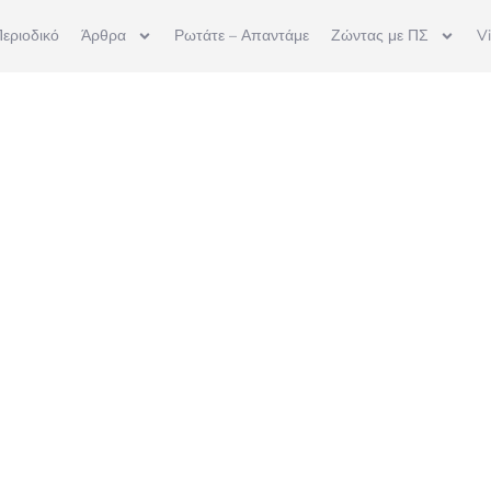
εριοδικό
Άρθρα
Ρωτάτε – Απαντάμε
Ζώντας με ΠΣ
V
Contact