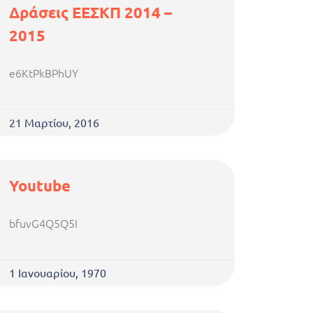
Δράσεις ΕΕΣΚΠ 2014 –
2015
e6KtPkBPhUY
21 Μαρτίου, 2016
Youtube
bfuvG4Q5Q5I
1 Ιανουαρίου, 1970