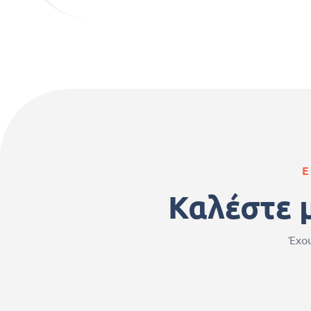
Ε
Καλέστε 
Έχου