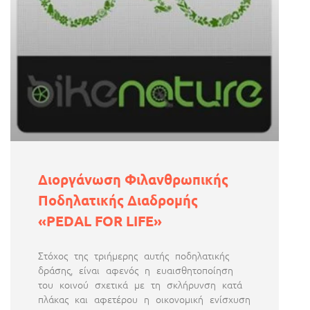
Διοργάνωση Φιλανθρωπικής
Ποδηλατικής Διαδρομής
«PEDAL FOR LIFE»
Στόχος της τριήμερης αυτής ποδηλατικής
δράσης, είναι αφενός η ευαισθητοποίηση
του κοινού σχετικά με τη σκλήρυνση κατά
πλάκας και αφετέρου η οικονομική ενίσχυση