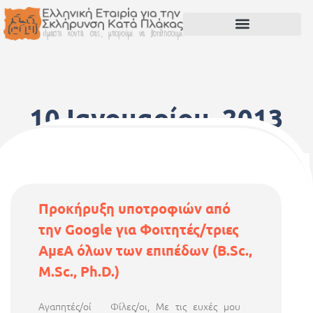
10 Ιανουαρίου, 2013
Προκήρυξη υποτροφιών από
την Google για Φοιτητές/τριες
ΑμεΑ όλων των επιπέδων (B.Sc.,
M.Sc., Ph.D.)
Αγαπητές/οί Φίλες/οι, Με τις ευχές μου