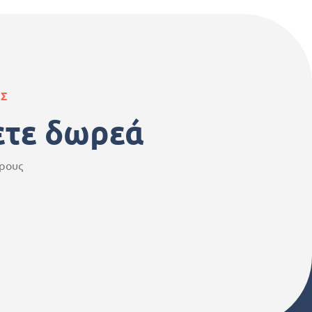
ΑΣ
ετε δωρεά
ερους