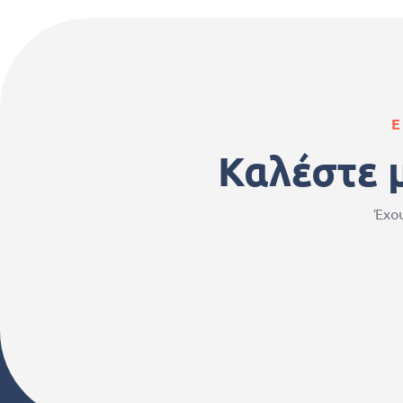
Ε
Καλέστε 
Έχου