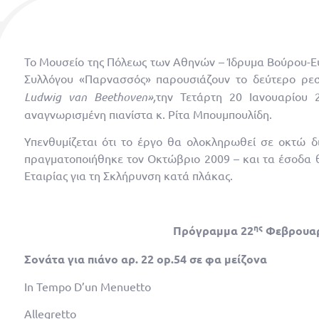
Το Μουσείο της Πόλεως των Αθηνών – Ίδρυμα Βούρου-Ευ
Συλλόγου «Παρνασσός» παρουσιάζουν το δεύτερο ρεσ
Ludwig van Beethoven»,
την Τετάρτη 20 Ιανουαρίου 
αναγνωρισμένη πιανίστα κ. Ρίτα Μπουμπουλίδη.
Υπενθυμίζεται ότι το έργο θα ολοκληρωθεί σε οκτώ δ
πραγματοποιήθηκε τον Οκτώβριο 2009 – και τα έσοδα 
Εταιρίας για τη Σκλήρυνση κατά πλάκας.
ης
Πρόγραμμα 22
Φεβρουαρ
Σονάτα για πιάνο αρ. 22
op
.54 σε φα μείζονα
In Tempo D’un Menuetto
Allegretto