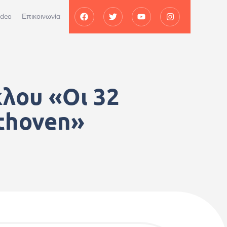
ideo
Επικοινωνία
κλου «Οι 32
ethoven»