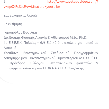
3.
http://www.savetubevideo.com/?
v=ep0XFcSbUWw&feature=youtu.be
Σας ευχαριστώ θερμά
με εκτίμηση
Γαροπούλου Βασιλική
Δρ. Ειδικής Φυσικής Αγωγής & Αθλητισμού M.Sc., Ph.D.
1ο Ε.Ε.Ε.Ε.Κ. Πυλαίας – 6/θ Ειδικό δημ.σχολείο για παιδιά με
Αυτισμό
Υπεύθυνη Επιστημονικού Σχεδιασμού Προγραμμάτων
Άσκησης Α.μεΑ. Πανεπιστημιακού Γυμναστηρίου /Α.Π.Θ 2011.
– Πρόεδρος Συλλόγου μεταπτυχιακών φοιτητών &
υποψηφίων διδακτόρων Τ.Ε.Φ.Α.Α Α.Π.Θ. Θεσ/νίκης