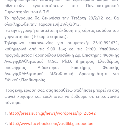
αθλητικών εγκαταστάσεων του Πανεπιστημιακού
Γυμναστηρίου του Α.Π.Θ.
Το πρόγραμμα θα ξεκινήσει την Τετάρτη 29/2/12 και θα
ολοκληρωθεί την Παρασκευή 29/6/2012.
Για την εγγραφή απαιτείται η έκδοση της κάρτας εισόδου του
γυμναστηρίου (10 ευρώ ετησίως).
Τηλέφωνα επικοινωνίας για συμμετοχή: 2310-992672,
καθημερινά από τις 9:00 έως και τις 21:00. Υπεύθυνοι
προγράμματος: Γαροπούλου Βασιλική Δρ. Επιστήμης Φυσικής
Αγωγής&Αθλητισμού M.Sc., Ph.D. Δημητρός Ελευθέριος
υποψήφιος Διδάκτορας Επιστήμης Φυσικής
Αγωγής&Αθλητισμού M.Sc.Φυσική Δραστηριότητα για
Ειδικούς Πληθυσμούς.
Προς ενημέρωση σας, σας παραθέτω οτιδήποτε μπορεί να σας
φανεί χρήσιμο και ευελπιστώ να έρθουμε σε επικοινωνία
σύντομα.
1.
http://press.auth.gr/news/wordpress/?p=28542
2.
http://www.facebook.com/vasiliki.garopoulou