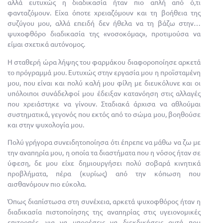
αλλά ευτυχώς η διαδικασία ήταν πιο απλή από ό,τι
φανταζόμουν. Είχα όποτε χρειαζόμουν και τη βοήθεια της
συζύγου μου, αλλά επειδή δεν ήθελα να τη βάζω στην…
ψυχοφθόρο διαδικασία της «νοσοκόμας», προτιμούσα να
είμαι σχετικά αυτόνομος.
Η σταθερή ώρα λήψης του φαρμάκου διαφοροποίησε αρκετά
το πρόγραμμά μου. Ευτυχώς στην εργασία μου η προϊσταμένη
μου, που είναι και πολύ καλή μου φίλη με διευκόλυνε και οι
υπόλοιποι συνάδελφοί μου έδειξαν κατανόηση στις αλλαγές
που χρειάστηκε να γίνουν. Σταδιακά άρχισα να αθλούμαι
συστηματικά, γεγονός που εκτός από το σώμα μου, βοηθούσε
και στην ψυχολογία μου.
Πολύ γρήγορα συνειδητοποίησα ότι έπρεπε να μάθω να ζω με
την αναπηρία μου, η οποία τα διαστήματα που η νόσος ήταν σε
ύφεση, δε μου είχε δημιουργήσει πολύ σοβαρά κινητικά
προβλήματα, πέρα (κυρίως) από την κόπωση που
αισθανόμουν πιο εύκολα.
Όπως διαπίστωσα στη συνέχεια, αρκετά ψυχοφθόρος ήταν η
διαδικασία πιστοποίησης της αναπηρίας στις υγειονομικές
επιτροπές, για να μπορέσεις να διεκδικήσεις αυτά που