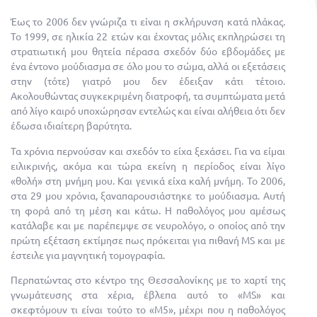
Έως το 2006 δεν γνώριζα τι είναι η σκλήρυνση κατά πλάκας.
Το 1999, σε ηλικία 22 ετών και έχοντας μόλις εκπληρώσει τη
στρατιωτική μου θητεία πέρασα σχεδόν δύο εβδομάδες με
ένα έντονο μούδιασμα σε όλο μου το σώμα, αλλά οι εξετάσεις
στην (τότε) γιατρό μου δεν έδειξαν κάτι τέτοιο.
Ακολουθώντας συγκεκριμένη διατροφή, τα συμπτώματα μετά
από λίγο καιρό υποχώρησαν εντελώς και είναι αλήθεια ότι δεν
έδωσα ιδιαίτερη βαρύτητα.
Τα χρόνια περνούσαν και σχεδόν το είχα ξεχάσει. Για να είμαι
ειλικρινής, ακόμα και τώρα εκείνη η περίοδος είναι λίγο
«θολή» στη μνήμη μου. Και γενικά είχα καλή μνήμη. Το 2006,
στα 29 μου χρόνια, ξαναπαρουσιάστηκε το μούδιασμα. Αυτή
τη φορά από τη μέση και κάτω. Η παθολόγος μου αμέσως
κατάλαβε και με παρέπεμψε σε νευρολόγο, ο οποίος από την
πρώτη εξέταση εκτίμησε πως πρόκειται για πιθανή MS και με
έστειλε για μαγνητική τομογραφία.
Περπατώντας στο κέντρο της Θεσσαλονίκης με το χαρτί της
γνωμάτευσης στα χέρια, έβλεπα αυτό το «MS» και
σκεφτόμουν τι είναι τούτο το «Μ5», μέχρι που η παθολόγος