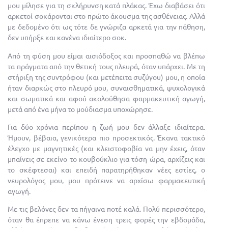
μου μίλησε για τη σκλήρυνση κατά πλάκας. Έχω διαβάσει ότι
αρκετοί σοκάρονται στο πρώτο άκουσμα της ασθένειας. Αλλά
με δεδομένο ότι ως τότε δε γνώριζα αρκετά για την πάθηση,
δεν υπήρξε και κανένα ιδιαίτερο σοκ.
Από τη φύση μου είμαι αισιόδοξος και προσπαθώ να βλέπω
τα πράγματα από την θετική τους πλευρά, όταν υπάρχει. Με τη
στήριξη της συντρόφου (και μετέπειτα συζύγου) μου, η οποία
ήταν διαρκώς στο πλευρό μου, συναισθηματικά, ψυχολογικά
και σωματικά και αφού ακολούθησα φαρμακευτική αγωγή,
μετά από ένα μήνα το μούδιασμα υποχώρησε.
Για δύο χρόνια περίπου η ζωή μου δεν άλλαξε ιδιαίτερα.
Ήμουν, βέβαια, γενικότερα πιο προσεκτικός. Έκανα τακτικό
έλεγχο με μαγνητικές (και κλειστοφοβία να μην έχεις, όταν
μπαίνεις σε εκείνο το κουβούκλιο για τόση ώρα, αρχίζεις και
το σκέφτεσαι) και επειδή παρατηρήθηκαν νέες εστίες, ο
νευρολόγος μου, μου πρότεινε να αρχίσω φαρμακευτική
αγωγή.
Με τις βελόνες δεν τα πήγαινα ποτέ καλά. Πολύ περισσότερο,
όταν θα έπρεπε να κάνω ένεση τρεις φορές την εβδομάδα,