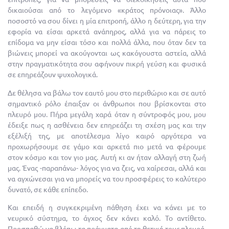
δικαιούσαι από το λεγόμενο «κράτος πρόνοιας». Άλλο
ποσοστό να σου δίνει η μία επιτροπή, άλλο η δεύτερη, για την
εφορία να είσαι αρκετά ανάπηρος, αλλά για να πάρεις το
επίδομα να μην είσαι τόσο και πολλά άλλα, που όταν δεν τα
βιώνεις μπορεί να ακούγονται ως κακόγουστα αστεία, αλλά
στην πραγματικότητα σου αφήνουν πικρή γεύση και φυσικά
σε επηρεάζουν ψυχολογικά.
Δε θέλησα να βάλω τον εαυτό μου στο περιθώριο και σε αυτό
σημαντικό ρόλο έπαιξαν οι άνθρωποι που βρίσκονται στο
πλευρό μου. Πήρα μεγάλη χαρά όταν η σύντροφός μου, μου
έδειξε πως η ασθένεια δεν επηρεάζει τη σχέση μας και την
εξέλιξή της, με αποτέλεσμα λίγο καιρό αργότερα να
προχωρήσουμε σε γάμο και αρκετά πιο μετά να φέρουμε
στον κόσμο και τον γιο μας. Αυτή κι αν ήταν αλλαγή στη ζωή
μας. Ένας -παραπάνω- λόγος για να ζεις, να χαίρεσαι, αλλά και
να αγχώνεσαι για να μπορείς να του προσφέρεις το καλύτερο
δυνατό, σε κάθε επίπεδο.
Και επειδή η συγκεκριμένη πάθηση έχει να κάνει με το
νευρικό σύστημα, το άγχος δεν κάνει καλό. Το αντίθετο.
Προσπαθώ να βλέπω τα πράγματα από τη θετική τους πλευρά,